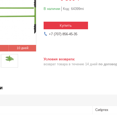
В наличии
Код:
64399mi
Купить
+7 (707) 856-45-35
10 дней
возврат товара в течение 14 дней
по догово
и
Сибртех