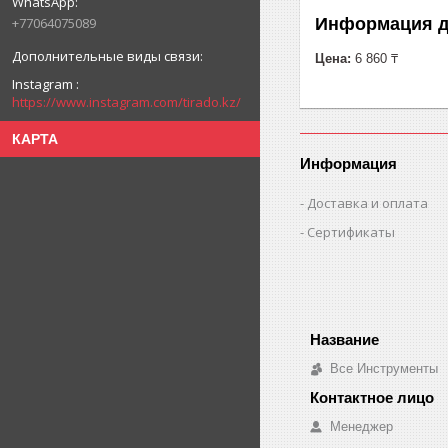
+77064075089
Информация д
Цена:
6 860 ₸
Instagram
https://www.instagram.com/tirado.kz/
КАРТА
Информация
Доставка и оплата
Сертификаты
Все Инструменты
Менеджер