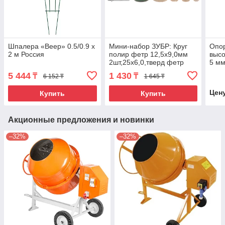
Шпалера «Веер» 0.5/0.9 х
Мини-набор ЗУБР: Круг
Опор
2 м Россия
полир фетр 12,5x9,0мм
высо
2шт,25х6,0,тверд фетр
5 мм
10х19,0мм,оправка
5 444
1 430
₸
₸
6 152 ₸
1 645 ₸
d3,2,L38мм,полир паста в
Цен
Купить
Купить
Акционные предложения и новинки
–32%
–32%