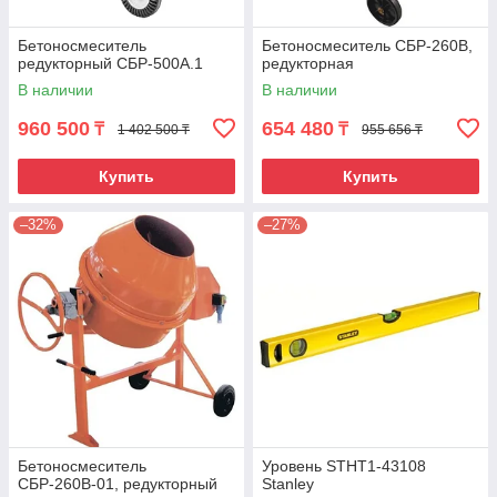
Бетоносмеситель
Бетоносмеситель СБР-260В,
редукторный СБР-500А.1
редукторная
В наличии
В наличии
960 500
654 480
₸
₸
1 402 500 ₸
955 656 ₸
Купить
Купить
–32%
–27%
Бетоносмеситель
Уровень STHT1-43108
СБР-260В-01, редукторный
Stanley