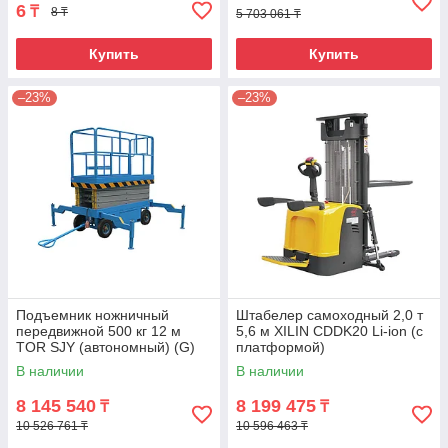
6
₸
8 ₸
5 703 061 ₸
Купить
Купить
–23%
–23%
Подъемник ножничный
Штабелер самоходный 2,0 т
передвижной 500 кг 12 м
5,6 м XILIN CDDK20 Li-ion (с
TOR SJY (автономный) (G)
платформой)
В наличии
В наличии
8 145 540
8 199 475
₸
₸
10 526 761 ₸
10 596 463 ₸