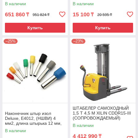
В наличии
В наличии
651 860
15 100
₸
₸
951 824 ₸
20 595 ₸
Купить
Купить
–25%
–23%
ШТАБЕЛЕР САМОХОДНЫЙ
1,5 Т 4,5 М XILIN CDDR15-III
Наконечник штыр изол
(СОПРОВОЖДАЕМЫЙ)
Deluxe, Е4012, (НШВИ) 4
мм2, длина штырька 12 мм,
В наличии
(1000 шт/упак)
В наличии
4 412 990
₸