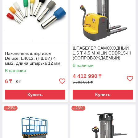
ШТАБЕЛЕР САМОХОДНЫЙ
1,5 Т 4,5 М XILIN CDDR15-III
Наконечник штыр изол
(СОПРОВОЖДАЕМЫЙ)
Deluxe, Е4012, (НШВИ) 4
мм2, длина штырька 12 мм,
В наличии
(1000 шт/упак)
В наличии
4 412 990
₸
6
₸
8 ₸
5 703 061 ₸
Купить
Купить
–23%
–23%