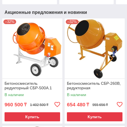
Акционные предложения и новинки
–32%
–32%
Бетоносмеситель
Бетоносмеситель СБР-260В,
редукторный СБР-500А.1
редукторная
В наличии
В наличии
960 500
654 480
₸
₸
1 402 500 ₸
955 656 ₸
Купить
Купить