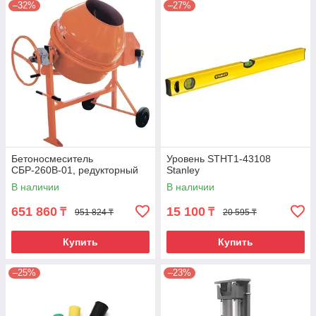
–32%
–27%
Бетоносмеситель
Уровень STHT1-43108
СБР-260В-01, редукторный
Stanley
В наличии
В наличии
651 860
15 100
₸
₸
951 824 ₸
20 595 ₸
Купить
Купить
–25%
–23%