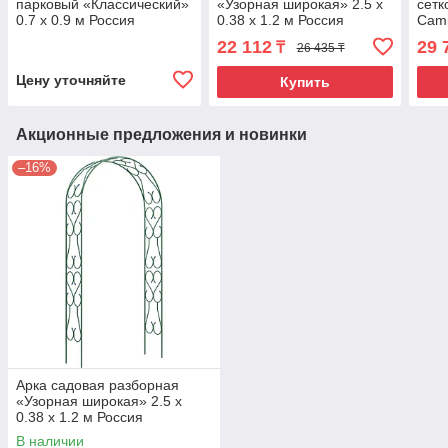
парковый «Классический»
«Узорная широкая» 2.5 х
сетко
0.7 х 0.9 м Россия
0.38 х 1.2 м Россия
Camp
22 112
29 
₸
26 435 ₸
Цену уточняйте
Купить
Акционные предложения и новинки
–16%
Арка садовая разборная
«Узорная широкая» 2.5 х
0.38 х 1.2 м Россия
В наличии