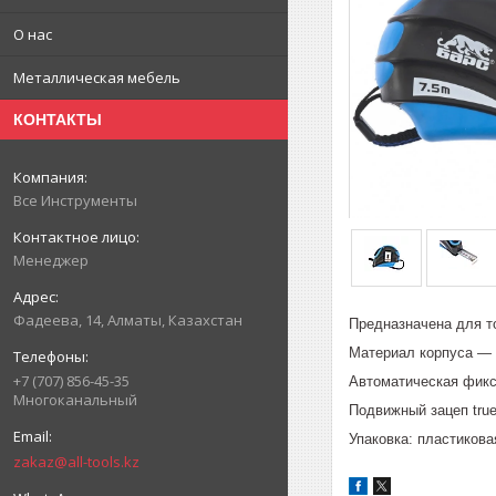
О нас
Металлическая мебель
КОНТАКТЫ
Все Инструменты
Менеджер
Фадеева, 14, Алматы, Казахстан
Предназначена для т
Материал корпуса — 
+7 (707) 856-45-35
Автоматическая фикс
Многоканальный
Подвижный зацеп true
Упаковка: пластикова
zakaz@all-tools.kz