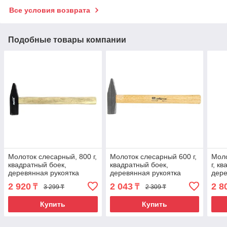
Все условия возврата
Подобные товары компании
Молоток слесарный, 800 г,
Молоток слесарный 600 г,
Моло
квадратный боек,
квадратный боек,
г, к
деревянная рукоятка
деревянная рукоятка
дере
Sparta
Сибртех
Сиб
2 920
2 043
2 8
₸
₸
3 299 ₸
2 309 ₸
Купить
Купить