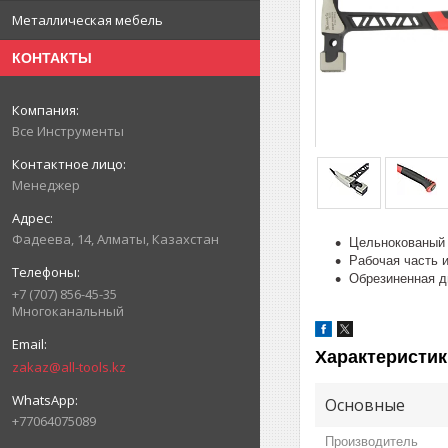
Металлическая мебель
КОНТАКТЫ
Все Инструменты
Менеджер
Фадеева, 14, Алматы, Казахстан
Цельнокованый 
Рабочая часть 
Обрезиненная д
+7 (707) 856-45-35
Многоканальный
Характеристик
zakaz@all-tools.kz
Основные
+77064075089
Производитель