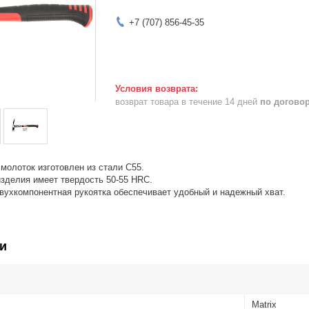
+7 (707) 856-45-35
возврат товара в течение 14 дней
по догово
молоток изготовлен из стали С55.
изделия имеет твердость 50-55 HRC.
вухкомпонентная рукоятка обеспечивает удобный и надежный хват.
и
Matrix