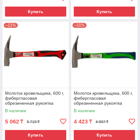
Купить
Купить
–11%
–11%
Молоток кровельщика, 600 г,
Молоток кровельщика, 600 г,
фибергласовая
фибергласовая
обрезиненная рукоятка
обрезиненная рукоятка
Matrix
Сибртех
В наличии
В наличии
5 062
4 423
₸
₸
5 719 ₸
4 997 ₸
Купить
Купить