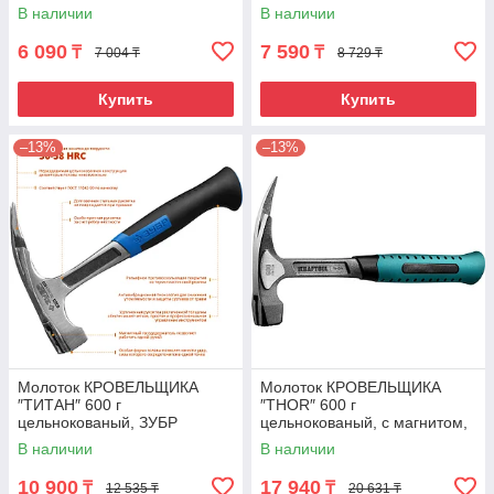
STAYER Professional 20205
В наличии
В наличии
6 090
7 590
₸
₸
7 004 ₸
8 729 ₸
Купить
Купить
–13%
–13%
Молоток КРОВЕЛЬЩИКА
Молоток КРОВЕЛЬЩИКА
″ТИТАН″ 600 г
″THOR″ 600 г
цельнокованый, ЗУБР
цельнокованый, с магнитом,
Профессионал 20147-600
KRAFTOOL 20181
В наличии
В наличии
10 900
17 940
₸
₸
12 535 ₸
20 631 ₸