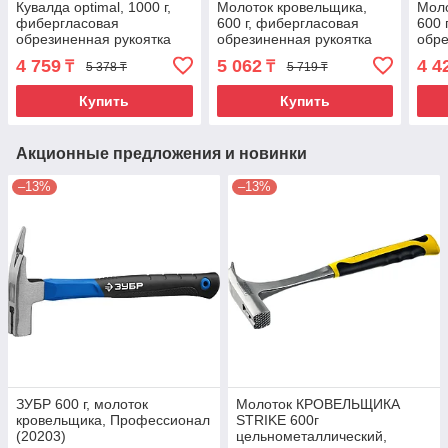
Кувалда optimal, 1000 г,
Молоток кровельщика,
Моло
фибергласовая
600 г, фибергласовая
600 
обрезиненная рукоятка
обрезиненная рукоятка
обре
Matrix
Matrix
Сиб
4 759
5 062
4 4
₸
₸
5 378 ₸
5 719 ₸
Купить
Купить
Акционные предложения и новинки
–13%
–13%
ЗУБР 600 г, молоток
Молоток КРОВЕЛЬЩИКА
кровельщика, Профессионал
STRIKE 600г
(20203)
цельнометаллический,