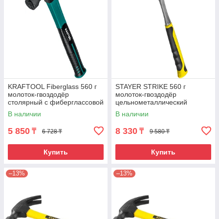
KRAFTOOL Fiberglass 560 г
STAYER STRIKE 560 г
молоток-гвоздодёр
молоток-гвоздодёр
столярный c фиберглассовой
цельнометаллический
рукояткой
столярный
В наличии
В наличии
5 850
8 330
₸
₸
6 728 ₸
9 580 ₸
Купить
Купить
–13%
–13%