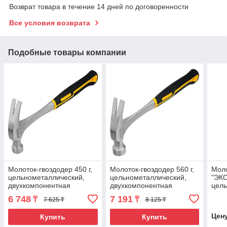
Возврат товара в течение 14 дней по договоренности
Все условия возврата
Подобные товары компании
Молоток-гвоздодер 450 г,
Молоток-гвоздодер 560 г,
Мол
цельнометаллический,
цельнометаллический,
"ЭК
двухкомпонентная
двухкомпонентная
цель
рукоятка Denzel
рукоятка Denzel
двух
6 748
7 191
₸
₸
7 625 ₸
8 125 ₸
руко
Цен
Купить
Купить