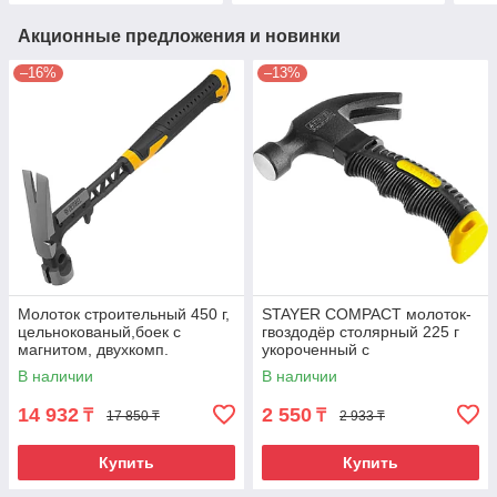
Акционные предложения и новинки
–16%
–13%
Молоток строительный 450 г,
STAYER COMPACT молоток-
цельнокованый,боек с
гвоздодёр столярный 225 г
магнитом, двухкомп.
укороченный с
обрезин. рук-ка Denzel
фиберглассовой рукояткой
В наличии
В наличии
14 932
2 550
₸
₸
17 850 ₸
2 933 ₸
Купить
Купить