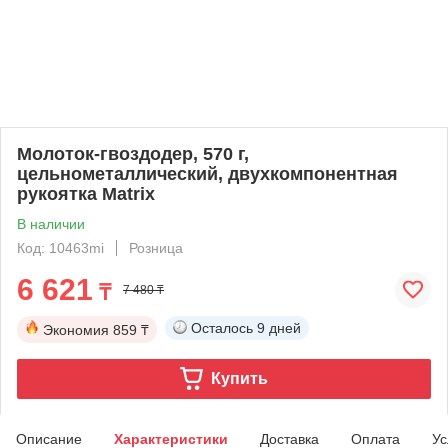
Молоток-гвоздодер, 570 г,
цельнометаллический, двухкомпонентная
рукоятка Matrix
В наличии
Код: 10463mi
Розница
6 621
₸
7 480 ₸
Осталось
9 дней
Экономия
859 ₸
Купить
Описание
Характеристики
Доставка
Оплата
Ус