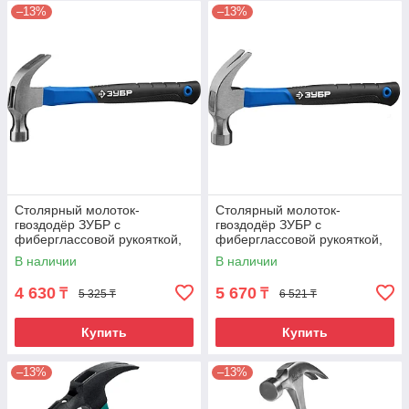
–13%
–13%
Столярный молоток-
Столярный молоток-
гвоздодёр ЗУБР с
гвоздодёр ЗУБР с
фиберглассовой рукояткой,
фиберглассовой рукояткой,
кованный, 450 г,
кованный, 560 г,
В наличии
В наличии
Профессионал
Профессионал
4 630
5 670
₸
₸
5 325 ₸
6 521 ₸
Купить
Купить
–13%
–13%