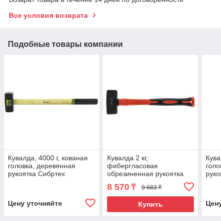
Все условия возврата
Подобные товары компании
Кувалда, 4000 г, кованая
Кувалда 2 кг,
Кува
головка, деревянная
фибергласовая
голо
рукоятка Сибртех
обрезиненная рукоятка
руко
380 мм Matrix
8 570
₸
9 683 ₸
Цену уточняйте
Цен
Купить