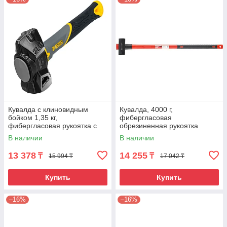
Кувалда с клиновидным
Кувалда, 4000 г,
бойком 1,35 кг,
фибергласовая
фибергласовая рукоятка c
обрезиненная рукоятка
TPR Denzel
Matrix Master
В наличии
В наличии
13 378
14 255
₸
₸
15 994 ₸
17 042 ₸
Купить
Купить
–16%
–16%