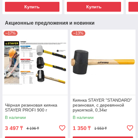
Купить
Купить
Акционные предложения и новинки
–17%
–13%
Киянка STAYER "STANDARD"
Чёрная резиновая киянка
резиновая, с деревянной
STAYER PROFI 900 г
рукояткой, 0,34кг
В наличии
В наличии
3 497
1 350
₸
₸
4 196 ₸
1 553 ₸