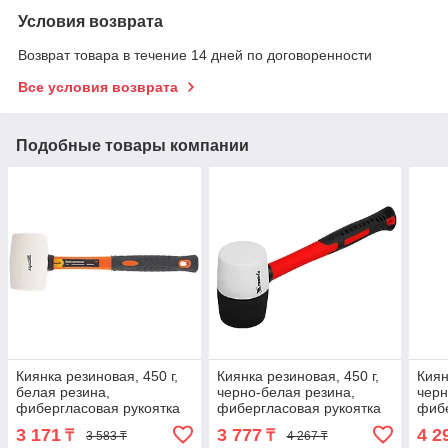
Условия возврата
Возврат товара в течение 14 дней по договоренности
Все условия возврата
Подобные товары компании
Киянка резиновая, 450 г,
Киянка резиновая, 450 г,
Киян
белая резина,
черно-белая резина,
черн
фибергласовая рукоятка
фибергласовая рукоятка
фибе
Sparta
Matrix
Matr
3 171
3 777
4 2
₸
₸
3 583 ₸
4 267 ₸