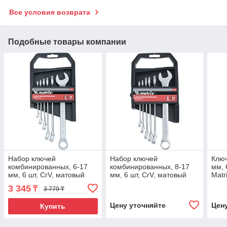
Все условия возврата
Подобные товары компании
Набор ключей
Набор ключей
Ключ
комбинированных, 6-17
комбинированных, 8-17
мм, 
мм, 6 шт, CrV, матовый
мм, 6 шт, CrV, матовый
Matr
хром Matrix
хром Matrix
3 345
₸
3 779 ₸
Цену уточняйте
Цен
Купить