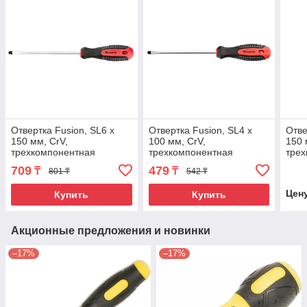
Отвертка Fusion, SL6 х
Отвертка Fusion, SL4 х
Отве
150 мм, CrV,
100 мм, CrV,
150 
трехкомпонентная
трехкомпонентная
трех
рукоятка "Anti slip" Matrix
рукоятка "Anti slip" Matrix
рукоя
709
479
₸
₸
801 ₸
542 ₸
Цен
Купить
Купить
Акционные предложения и новинки
–17%
–17%