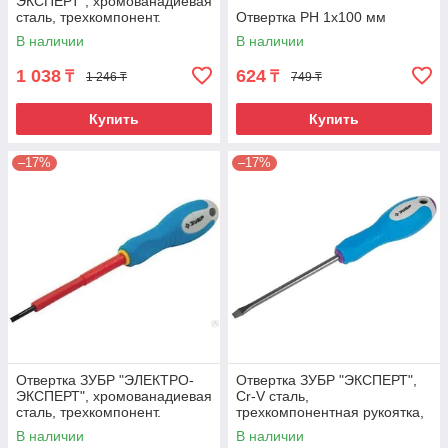
ЭКСПЕРТ", хромованадиевая
сталь, трехкомпонент.
Отвертка РН 1х100 мм
рукоятка, высоковольтная до
В наличии
В наличии
~1000В, SL
1 038
624
₸
₸
1 246 ₸
749 ₸
Купить
Купить
–17%
–17%
Отвертка ЗУБР "ЭЛЕКТРО-
Отвертка ЗУБР "ЭКСПЕРТ",
ЭКСПЕРТ", хромованадиевая
Cr-V сталь,
сталь, трехкомпонент.
трехкомпонентная рукоятка,
рукоятка, высоковольтная до
цветовая индикация типа
В наличии
В наличии
~1000В, SL,
шлица, SL, 5,5x100мм