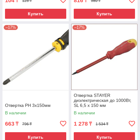
104
816
₸
₸
125 ₸
980 ₸
Купить
Купить
–17%
–17%
Отвертка STAYER
диэлектрическая до 1000Вт,
Отвертка РН 3х150мм
SL 6,5 х 150 мм
В наличии
В наличии
663
1 278
₸
₸
796 ₸
1 534 ₸
Купить
Купить