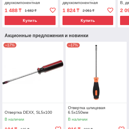
двухкомпонентная
двухкомпонентная
В, д
рукоятка Matrix
рукоятка Matrix
руко
1 488
1 824
2 0
₸
₸
1 682 ₸
2 061 ₸
Professional
Professional
Prof
Купить
Купить
Акционные предложения и новинки
–17%
–17%
Отвертка шлицевая
Отвертка DEXX, SL5x100
6.5х150мм
В наличии
В наличии