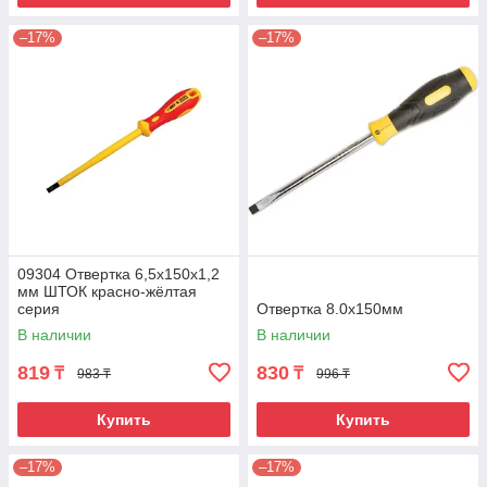
–17%
–17%
09304 Отвертка 6,5х150х1,2
мм ШТОК красно-жёлтая
серия
Отвертка 8.0х150мм
В наличии
В наличии
819
830
₸
₸
983 ₸
996 ₸
Купить
Купить
–17%
–17%