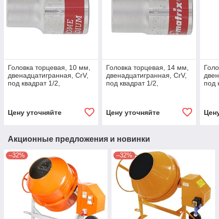
Головка торцевая, 10 мм,
Головка торцевая, 14 мм,
Голо
двенадцатигранная, CrV,
двенадцатигранная, CrV,
двен
под квадрат 1/2,
под квадрат 1/2,
под 
хромированная Matrix
хромированная Matrix
хром
Master
Master
Mast
Цену уточняйте
Цену уточняйте
Цен
Акционные предложения и новинки
–32%
–32%