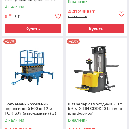
В наличии
(1000 шт/упак)
В наличии
4 412 990
₸
6
₸
8 ₸
5 703 061 ₸
Купить
Купить
–23%
–23%
Подъемник ножничный
Штабелер самоходный 2,0 т
передвижной 500 кг 12 м
5,6 м XILIN CDDK20 Li-ion (с
TOR SJY (автономный) (G)
платформой)
В наличии
В наличии