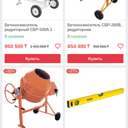
Бетоносмеситель
Бетоносмеситель СБР-260В,
редукторный СБР-500А.1
редукторная
В наличии
В наличии
960 500
654 480
₸
₸
1 402 500 ₸
955 656 ₸
Купить
Купить
–32%
–27%