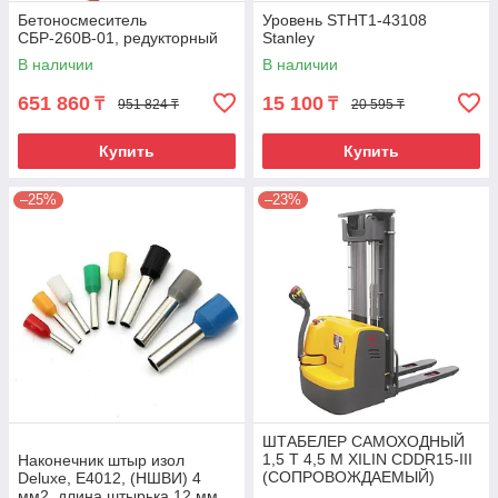
Бетоносмеситель
Уровень STHT1-43108
СБР-260В-01, редукторный
Stanley
В наличии
В наличии
651 860
15 100
₸
₸
951 824 ₸
20 595 ₸
Купить
Купить
–25%
–23%
ШТАБЕЛЕР САМОХОДНЫЙ
1,5 Т 4,5 М XILIN CDDR15-III
Наконечник штыр изол
(СОПРОВОЖДАЕМЫЙ)
Deluxe, Е4012, (НШВИ) 4
мм2, длина штырька 12 мм,