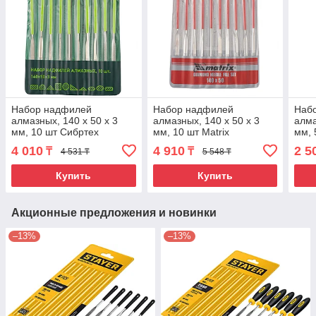
Набор надфилей
Набор надфилей
Наб
алмазных, 140 х 50 х 3
алмазных, 140 х 50 х 3
алма
мм, 10 шт Сибртех
мм, 10 шт Matrix
мм, 
4 010
4 910
2 5
₸
₸
4 531 ₸
5 548 ₸
Купить
Купить
Акционные предложения и новинки
–13%
–13%