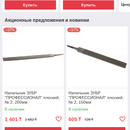
Цен
Купить
Купить
Акционные предложения и новинки
–17%
–17%
Напильник ЗУБР
Напильник ЗУБР
"ПРОФЕССИОНАЛ" плоский,
"ПРОФЕССИОНАЛ" плоский,
№ 2, 200мм
№ 2, 150мм
В наличии
В наличии
1 401
605
₸
₸
1 682 ₸
726 ₸