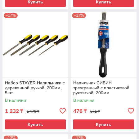
Купить
Купить
–17%
–17%
Набор STAYER Напильники с
Напильник СИБИН
деревянной ручкой, 200мм,
трехгранный с пластиковой
5шт
рукояткой, 200мм
В наличии
В наличии
1 232
476
₸
₸
1 478 ₸
571 ₸
Купить
Купить
–13%
–13%