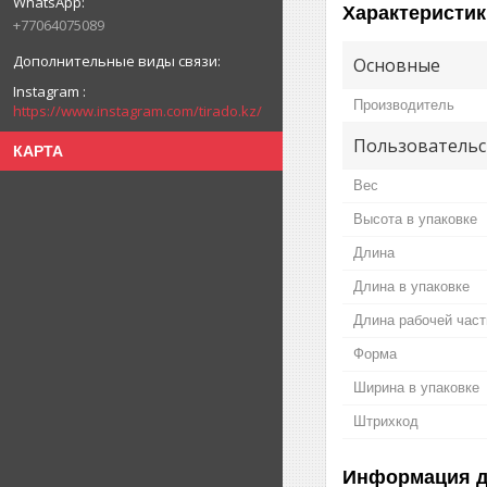
Характеристик
+77064075089
Основные
Instagram
Производитель
https://www.instagram.com/tirado.kz/
Пользовательс
КАРТА
Вес
Высота в упаковке
Длина
Длина в упаковке
Длина рабочей част
Форма
Ширина в упаковке
Штрихкод
Информация д