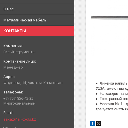
О нас
Металлическая мебель
КОНТАКТЫ
Все Инструменты
Менеджер
Фадеева, 14, Алматы, Казахстан
Линейка напиль
У13А, имеют выго
На каждом напи
+7 (707) 856-45-35
Трехгранный на
Многоканальный
Насечка № 1 - д
требуется снять б
zakaz@all-tools.kz