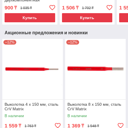
двухкомпонентная
рукоятка, PH1x150мм
900
1 506
1 5
₸
₸
1 035 ₸
1 702 ₸
Купить
Купить
Акционные предложения и новинки
–12%
–12%
Выколотка 4 x 150 мм, сталь
Выколотка 8 x 150 мм, сталь
CrV Matrix
CrV Matrix
В наличии
В наличии
1 559
1 369
₸
₸
1 763 ₸
1 548 ₸