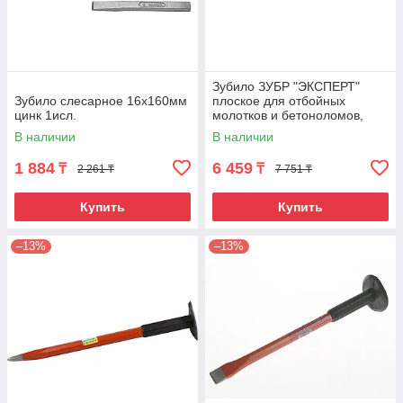
Зубило ЗУБР "ЭКСПЕРТ"
Зубило слесарное 16х160мм
плоское для отбойных
цинк 1исл.
молотков и бетоноломов,
шестигранный хвостовик
В наличии
В наличии
28мм, 35х400мм
1 884
6 459
₸
₸
2 261 ₸
7 751 ₸
Купить
Купить
–13%
–13%