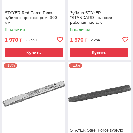
STAYER Red Force Пика-
Зубило STAYER
зубило с протектором, 300
"STANDARD", плоская
мм
рабочая часть, с
протектором, 300мм
В наличии
В наличии
1 970
1 970
₸
₸
2 266 ₸
2 266 ₸
Купить
Купить
–13%
–13%
STAYER Steel Force зубило