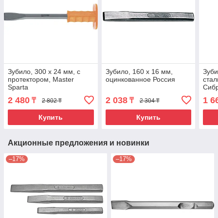
Зубило, 300 х 24 мм, с
Зубило, 160 х 16 мм,
Зуби
протектором, Master
оцинкованное Россия
стал
Sparta
Сиб
2 480
2 038
1 6
₸
₸
2 802 ₸
2 304 ₸
Купить
Купить
Акционные предложения и новинки
–17%
–17%