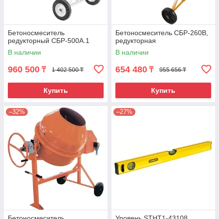
Бетоносмеситель
Бетоносмеситель СБР-260В,
редукторный СБР-500А.1
редукторная
В наличии
В наличии
960 500
654 480
₸
₸
1 402 500 ₸
955 656 ₸
Купить
Купить
–32%
–27%
Бетоносмеситель
Уровень STHT1-43108