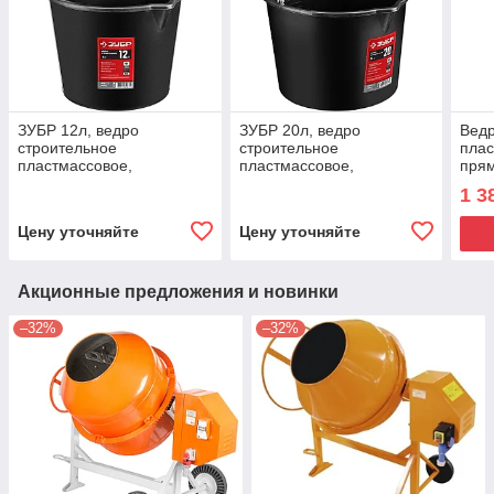
ЗУБР 12л, ведро
ЗУБР 20л, ведро
Вед
строительное
строительное
плас
пластмассовое,
пластмассовое,
прям
высокопрочное, с носиком
высокопрочное, с носиком
Росс
1 3
Цену уточняйте
Цену уточняйте
Акционные предложения и новинки
–32%
–32%