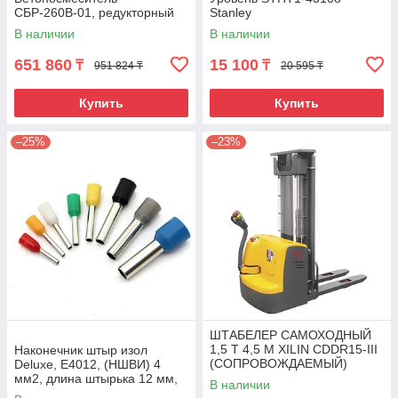
СБР-260В-01, редукторный
Stanley
В наличии
В наличии
651 860
15 100
₸
₸
951 824 ₸
20 595 ₸
Купить
Купить
–25%
–23%
ШТАБЕЛЕР САМОХОДНЫЙ
1,5 Т 4,5 М XILIN CDDR15-III
Наконечник штыр изол
(СОПРОВОЖДАЕМЫЙ)
Deluxe, Е4012, (НШВИ) 4
мм2, длина штырька 12 мм,
В наличии
(1000 шт/упак)