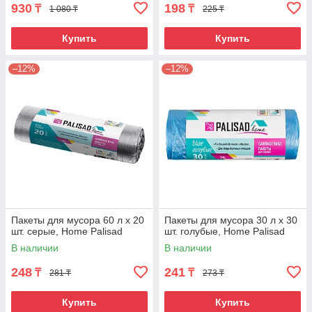
930
198
₸
₸
1 080 ₸
225 ₸
Купить
Купить
–12%
–12%
Пакеты для мусора 60 л x 20
Пакеты для мусора 30 л x 30
шт. серые, Home Palisad
шт. голубые, Home Palisad
В наличии
В наличии
248
241
₸
₸
281 ₸
273 ₸
Купить
Купить