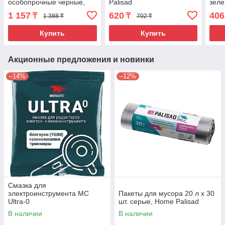
особопрочные черные,
Palisad
зеле
длинный ролик, Россия//
1 157
620
406
₸
₸
1 388 ₸
702 ₸
Elfe
Купить
Купить
Акционные предложения и новинки
–14%
–12%
Смазка для
электроинструмента МС
Пакеты для мусора 20 л x 30
Ultra-0
шт. серые, Home Palisad
В наличии
В наличии