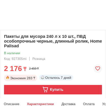
Пакеты для мусора 240 л x 10 шт., ПВД
особопрочные черные, длинный ролик, Home
Palisad
В наличии
Код: 927305mi
Розница
2 176
₸
2 459 ₸
Осталось
7 дней
Экономия
283 ₸
Купить
Описание
Характеристики
Доставка
Оплата
Ус