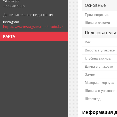
Основные
+77064075089
Производитель
Instagram
Ширина зажима
https://www.instagram.com/tirado.kz/
Пользовательс
КАРТА
Вес
Высота в упаковке
Глубина зажима
Длина в упаковке
Зажим
Материал корпуса
Ширина в упаковке
Штрихкод
Информация д