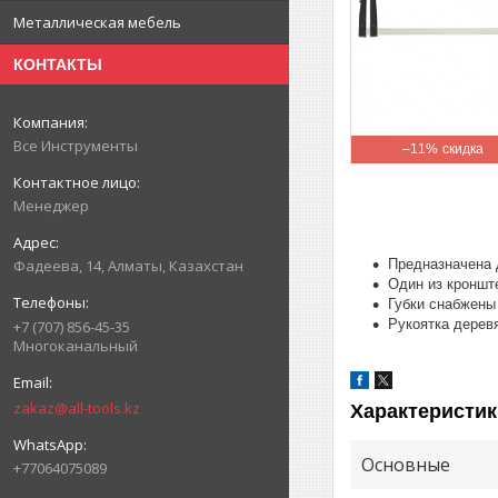
Металлическая мебель
КОНТАКТЫ
Все Инструменты
–11%
Менеджер
Предназначена 
Фадеева, 14, Алматы, Казахстан
Один из кроншт
Губки снабжены
Рукоятка дерев
+7 (707) 856-45-35
Многоканальный
zakaz@all-tools.kz
Характеристик
Основные
+77064075089