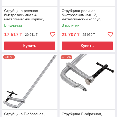
Струбцина реечная
Струбцина реечная
быстрозажимная 4,
быстрозажимная 12,
металлический корпус,
металлический корпус,
рычажный храповой
рычажный храповой
В наличии
В наличии
механизм, 100 мм Gross
механизм, 300 мм Gross
17 517
21 707
₸
₸
20 941 ₸
25 950 ₸
Купить
Купить
–16%
–16%
Струбцина F-образная,
Струбцина F-образная,