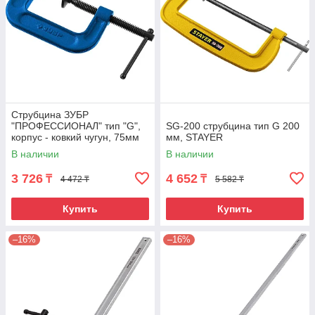
Струбцина ЗУБР
"ПРОФЕССИОНАЛ" тип "G",
SG-200 струбцина тип G 200
корпус - ковкий чугун, 75мм
мм, STAYER
В наличии
В наличии
3 726
4 652
₸
₸
4 472 ₸
5 582 ₸
Купить
Купить
–16%
–16%