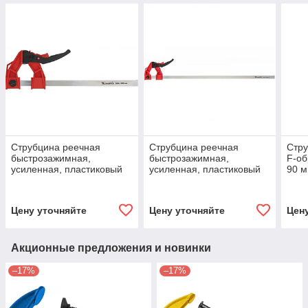
Струбцина реечная
Струбцина реечная
Стру
быстрозажимная,
быстрозажимная,
F-об
усиленная, пластиковый
усиленная, пластиковый
90 м
корпус рычажно-храповой
корпус рычажно-храповой
корп
механизм 300 х 100 х 456
механизм, 800 х 100 х 951
мм,
мм,
Цену уточняйте
Цену уточняйте
Цен
Акционные предложения и новинки
–17%
–17%