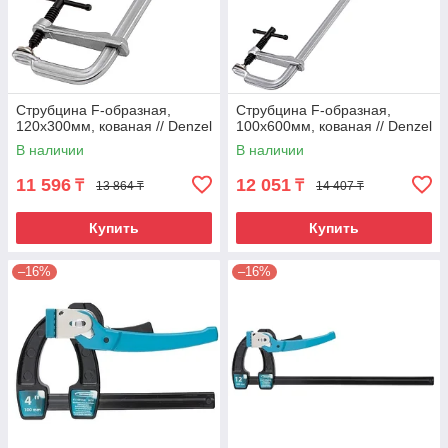
Струбцина F-образная,
Струбцина F-образная,
120x300мм, кованая // Denzel
100x600мм, кованая // Denzel
В наличии
В наличии
11 596
12 051
₸
₸
13 864 ₸
14 407 ₸
Купить
Купить
–16%
–16%