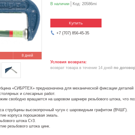
В наличии
Код:
20586mi
Купить
+7 (707) 856-45-35
8 дней
возврат товара в течение 14 дней
по догово
убцина «СИБРТЕХ» предназначена для механической фиксации деталей пр
столярных и слесарных работ.
жим свободно вращается на шаровом шарнире резьбового штока, что по
са струбцины высокопрочный чугун с шаровидным графитом (ВЧШГ).
тие корпуса порошковая эмаль.
зьбового штока Ст3.
тие резьбового штока цинк.