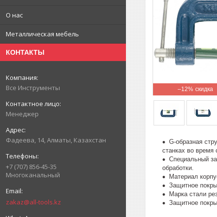
О нас
Металлическая мебель
КОНТАКТЫ
Все Инструменты
–12%
Менеджер
Фадеева, 14, Алматы, Казахстан
G-образная стр
станках во время 
Специальный за
+7 (707) 856-45-35
обработки.
Многоканальный
Материал корпу
Защитное покры
Марка стали ре
zakaz@all-tools.kz
Защитное покры