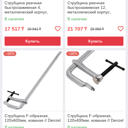
Струбцина реечная
Струбцина реечная
быстрозажимная 4,
быстрозажимная 12,
металлический корпус,
металлический корпус,
рычажный храповой
рычажный храповой
В наличии
В наличии
механизм, 100 мм Gross
механизм, 300 мм Gross
17 517
21 707
₸
₸
20 941 ₸
25 950 ₸
Купить
Купить
–16%
–16%
Струбцина F-образная,
Струбцина F-образная,
120x600мм, кованая // Denzel
120x400мм, кованая // Denzel
В наличии
В наличии