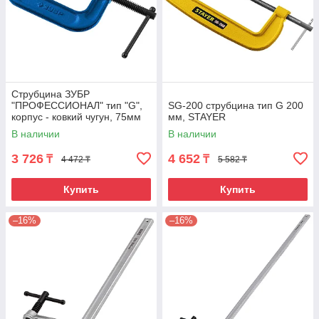
Струбцина ЗУБР
"ПРОФЕССИОНАЛ" тип "G",
SG-200 струбцина тип G 200
корпус - ковкий чугун, 75мм
мм, STAYER
В наличии
В наличии
3 726
4 652
₸
₸
4 472 ₸
5 582 ₸
Купить
Купить
–16%
–16%