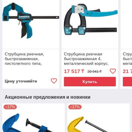
Струбцина реечная,
Струбцина реечная
Стру
быстрозажимная,
быстрозажимная 4,
быст
пистолетного типа,
металлический корпус,
мета
пошаговый механизм,
рычажный храповой
рыч
17 517
21 
₸
20 941 ₸
пластиковый корпус,
механизм, 100 мм Gross
меха
450мм Gross
Цену уточняйте
Купить
Акционные предложения и новинки
–17%
–17%