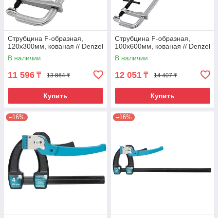
Струбцина F-образная,
Струбцина F-образная,
120x300мм, кованая // Denzel
100x600мм, кованая // Denzel
В наличии
В наличии
11 596
12 051
₸
₸
13 864 ₸
14 407 ₸
Купить
Купить
–16%
–16%