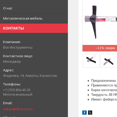
О нас
Металлическая мебель
КОНТАКТЫ
Все Инструменты
–11%
Менеджер
Фадеева, 14, Алматы, Казахстан
Предназначены 
Применяются пр
+7 (707) 856-45-35
Кирки изготовле
Многоканальный
Твердость 48 H
Имеют фибергла
zakaz@all-tools.kz