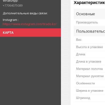
Характеристик
+77064075089
Основные
Instagram
Производитель
https://www.instagram.com/tirado.kz/
Пользовательс
КАРТА
Вес
Высота в упаковке
Длина
Длина в упаковке
Материал полотна
Материал рукоятки
Особенности
Ширина в упаковке
Штрихкод