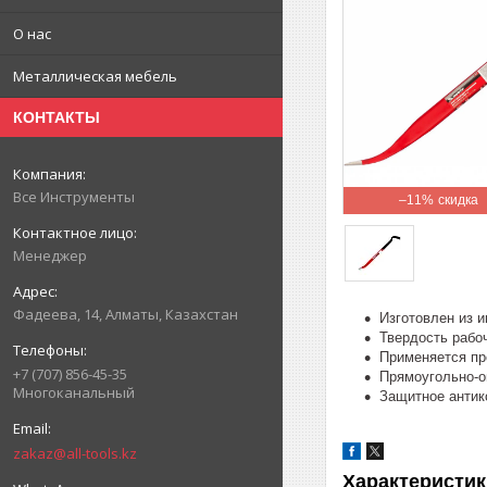
О нас
Металлическая мебель
КОНТАКТЫ
Все Инструменты
–11%
Менеджер
Фадеева, 14, Алматы, Казахстан
Изготовлен из 
Твердость рабо
Применяется пр
+7 (707) 856-45-35
Прямоугольно-о
Многоканальный
Защитное антик
zakaz@all-tools.kz
Характеристик