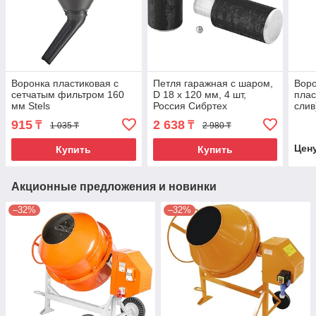
Воронка пластиковая с
Петля гаражная с шаром,
Воро
сетчатым фильтром 160
D 18 x 120 мм, 4 шт,
плас
мм Stels
Россия Сибртех
слив
915
2 638
₸
₸
1 035 ₸
2 980 ₸
Цен
Купить
Купить
Акционные предложения и новинки
–32%
–32%