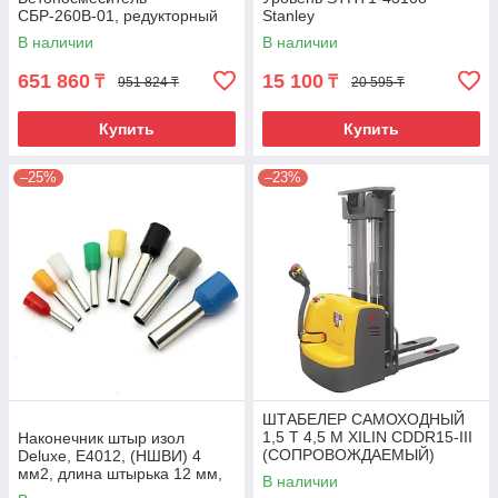
СБР-260В-01, редукторный
Stanley
В наличии
В наличии
651 860
15 100
₸
₸
951 824 ₸
20 595 ₸
Купить
Купить
–25%
–23%
ШТАБЕЛЕР САМОХОДНЫЙ
1,5 Т 4,5 М XILIN CDDR15-III
Наконечник штыр изол
(СОПРОВОЖДАЕМЫЙ)
Deluxe, Е4012, (НШВИ) 4
мм2, длина штырька 12 мм,
В наличии
(1000 шт/упак)