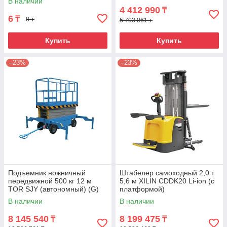
В наличии
4 412 990
₸
6
₸
8 ₸
5 703 061 ₸
Купить
Купить
–23%
–23%
Подъемник ножничный
Штабелер самоходный 2,0 т
передвижной 500 кг 12 м
5,6 м XILIN CDDK20 Li-ion (с
TOR SJY (автономный) (G)
платформой)
В наличии
В наличии
8 145 540
8 199 475
₸
₸