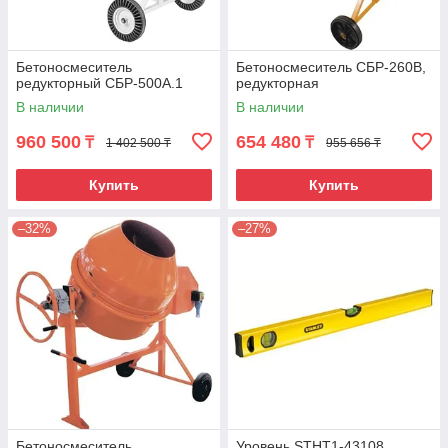
Бетоносмеситель
Бетоносмеситель СБР-260В,
редукторный СБР-500А.1
редукторная
В наличии
В наличии
960 500
654 480
₸
₸
1 402 500 ₸
955 656 ₸
Купить
Купить
–32%
–27%
Бетоносмеситель
Уровень STHT1-43108