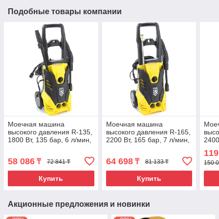
Подобные товары компании
Моечная машина
Моечная машина
Мое
высокого давления R-135,
высокого давления R-165,
высо
1800 Вт, 135 бар, 6 л/мин,
2200 Вт, 165 бар, 7 л/мин,
2400
колесная Denzel
колесная Denzel
мин,
119
двиг
58 086
64 698
₸
₸
72 841 ₸
81 133 ₸
150 0
Купить
Купить
Акционные предложения и новинки