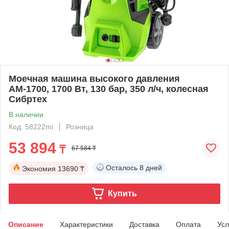
Моечная машина высокого давления
АМ-1700, 1700 Вт, 130 бар, 350 л/ч, колесная
Сибртех
В наличии
Код: 58222mi
Розница
53 894
₸
67 584 ₸
Осталось
8 дней
Экономия
13690 ₸
Купить
Описание
Характеристики
Доставка
Оплата
Усл