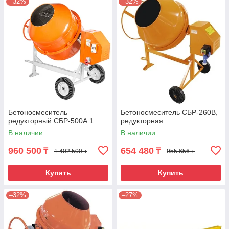
–32%
–32%
Бетоносмеситель
Бетоносмеситель СБР-260В,
редукторный СБР-500А.1
редукторная
В наличии
В наличии
960 500
654 480
₸
₸
1 402 500 ₸
955 656 ₸
Купить
Купить
–32%
–27%