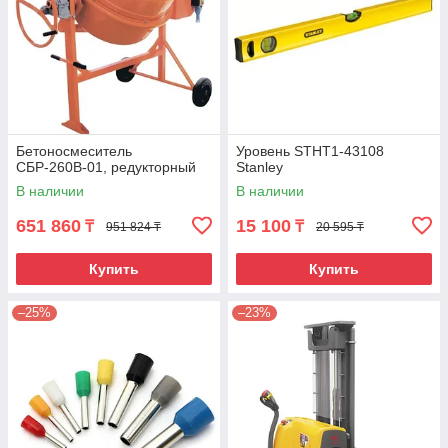
Бетоносмеситель
Уровень STHT1-43108
СБР-260В-01, редукторный
Stanley
В наличии
В наличии
651 860
15 100
₸
₸
951 824 ₸
20 595 ₸
Купить
Купить
–25%
–23%