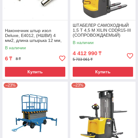
ШТАБЕЛЕР САМОХОДНЫЙ
1,5 Т 4,5 М XILIN CDDR15-III
Наконечник штыр изол
(СОПРОВОЖДАЕМЫЙ)
Deluxe, Е4012, (НШВИ) 4
мм2, длина штырька 12 мм,
В наличии
(1000 шт/упак)
В наличии
4 412 990
₸
6
₸
8 ₸
5 703 061 ₸
Купить
Купить
–23%
–23%