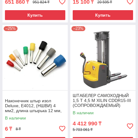
651 860
15 100
₸
₸
951 824 ₸
20 595 ₸
Купить
Купить
–25%
–23%
ШТАБЕЛЕР САМОХОДНЫЙ
1,5 Т 4,5 М XILIN CDDR15-III
Наконечник штыр изол
(СОПРОВОЖДАЕМЫЙ)
Deluxe, Е4012, (НШВИ) 4
мм2, длина штырька 12 мм,
В наличии
(1000 шт/упак)
В наличии
4 412 990
₸
6
₸
8 ₸
5 703 061 ₸