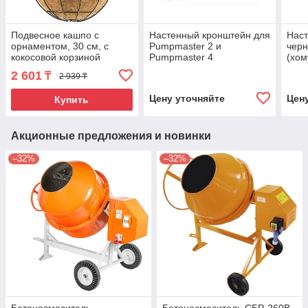
Подвесное кашпо с
Настенный кронштейн для
Наст
орнаментом, 30 см, с
Pumpmaster 2 и
черн
кокосовой корзиной
Pumpmaster 4
(хом
Palisad
лубр
2 601
₸
2 939 ₸
Цену уточняйте
Цен
Купить
Акционные предложения и новинки
–32%
–32%