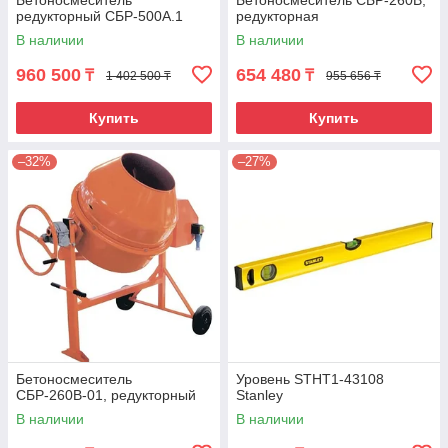
Бетоносмеситель
Бетоносмеситель СБР-260В,
редукторный СБР-500А.1
редукторная
В наличии
В наличии
960 500
654 480
₸
₸
1 402 500 ₸
955 656 ₸
Купить
Купить
–32%
–27%
Бетоносмеситель
Уровень STHT1-43108
СБР-260В-01, редукторный
Stanley
В наличии
В наличии