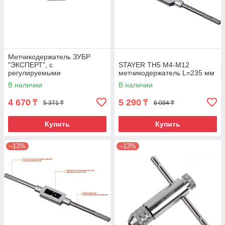
Метчикодержатель ЗУБР
"ЭКСПЕРТ", с
STAYER TH5 М4-М12
регулируемыми
метчикодержатель L=235 мм
вкладышами, №2 М4-М12 L-
В наличии
В наличии
280мм
4 670
5 290
₸
₸
5 371 ₸
6 084 ₸
Купить
Купить
–13%
–13%