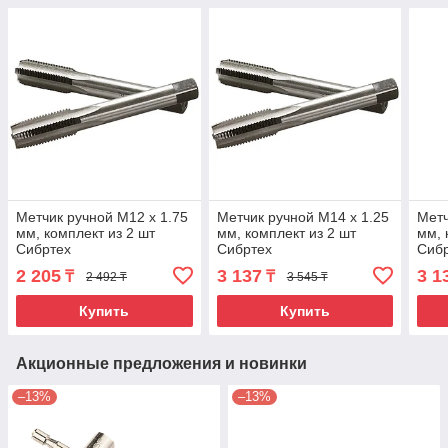
Метчик ручной М12 х 1.75
Метчик ручной М14 х 1.25
Метч
мм, комплект из 2 шт
мм, комплект из 2 шт
мм, 
Сибртех
Сибртех
Сиб
2 205
3 137
3 1
₸
₸
2 492 ₸
3 545 ₸
Купить
Купить
Акционные предложения и новинки
–13%
–13%