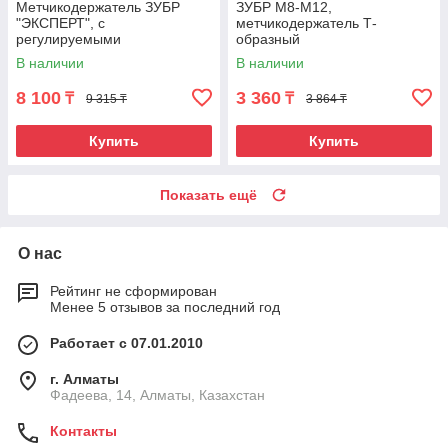
Метчикодержатель ЗУБР
ЗУБР М8-М12,
"ЭКСПЕРТ", с
метчикодержатель Т-
регулируемыми
образный
вкладышами, №3 М5-М20 L-
В наличии
В наличии
380мм
8 100
3 360
₸
₸
9 315 ₸
3 864 ₸
Купить
Купить
Показать ещё
О нас
Рейтинг не сформирован
Менее 5 отзывов за последний год
Работает с 07.01.2010
г. Алматы
Фадеева, 14, Алматы, Казахстан
Контакты