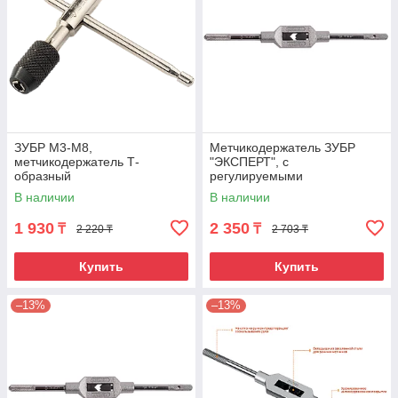
ЗУБР М3-М8,
Метчикодержатель ЗУБР
метчикодержатель Т-
"ЭКСПЕРТ", с
образный
регулируемыми
вкладышами, №1 М1-М10 L-
В наличии
В наличии
188мм
1 930
2 350
₸
₸
2 220 ₸
2 703 ₸
Купить
Купить
–13%
–13%