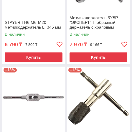
Метчикодержатель ЗУБР
STAYER TH6 М6-М20
"ЭКСПЕРТ" Т-образный,
метчикодержатель L=345 мм
держатель с храповым
механизмом и реверсом, М5-
В наличии
В наличии
М12 L-110мм/L-120мм
6 790
7 970
₸
₸
7 809 ₸
9 166 ₸
Купить
Купить
–13%
–13%