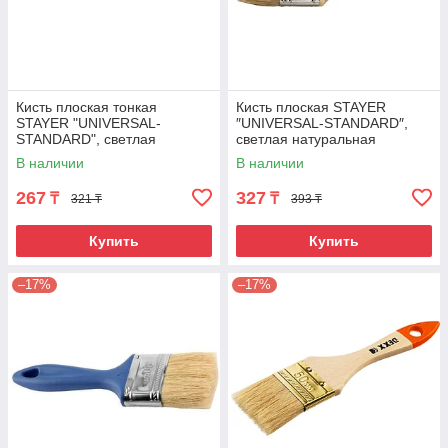
Кисть плоская тонкая
Кисть плоская STAYER
STAYER "UNIVERSAL-
″UNIVERSAL-STANDARD″,
STANDARD", светлая
светлая натуральная
натуральная щетина,
щетина, деревянная ручка,
В наличии
В наличии
деревянная ручка, №10 x
50мм
11мм
267
327
₸
₸
321 ₸
393 ₸
Купить
Купить
–17%
–17%