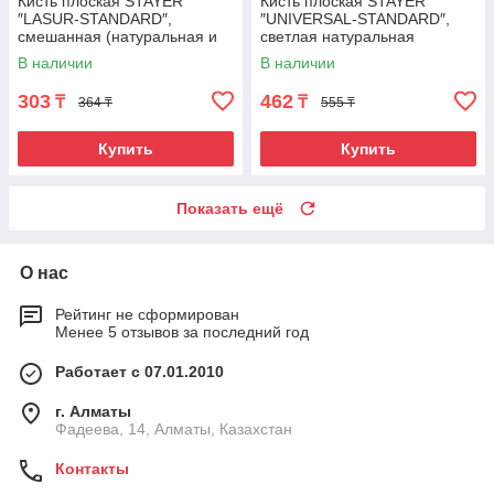
Кисть плоская STAYER
Кисть плоская STAYER
″LASUR-STANDARD″,
″UNIVERSAL-STANDARD″,
смешанная (натуральная и
светлая натуральная
искусственная) щетина,
щетина, деревянная ручка,
В наличии
В наличии
деревянная ручка, 75мм
75мм
303
462
₸
₸
364 ₸
555 ₸
Купить
Купить
Показать ещё
О нас
Рейтинг не сформирован
Менее 5 отзывов за последний год
Работает с 07.01.2010
г. Алматы
Фадеева, 14, Алматы, Казахстан
Контакты