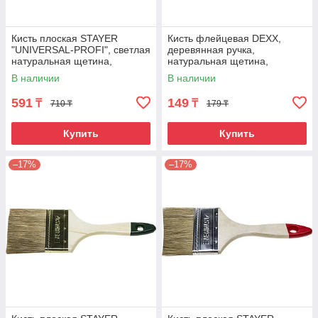
Кисть плоская STAYER
Кисть флейцевая DEXX,
"UNIVERSAL-PROFI", светлая
деревянная ручка,
натуральная щетина,
натуральная щетина,
пластмассовая ручка, 63мм
индивидуальная упаковка,
В наличии
В наличии
50мм
591
149
₸
₸
710 ₸
179 ₸
Купить
Купить
–17%
–17%