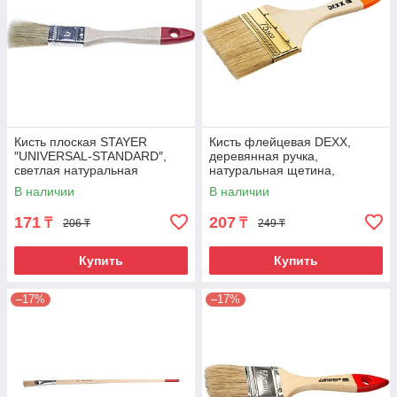
Кисть плоская STAYER
Кисть флейцевая DEXX,
″UNIVERSAL-STANDARD″,
деревянная ручка,
светлая натуральная
натуральная щетина,
щетина, деревянная ручка,
индивидуальная упаковка,
В наличии
В наличии
20мм
75мм
171
207
₸
₸
206 ₸
249 ₸
Купить
Купить
–17%
–17%