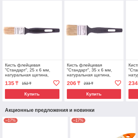
Кисть флейцевая
Кисть флейцевая
Кист
"Стандарт", 25 х 6 мм,
"Стандарт", 35 х 6 мм,
"Ста
натуральная щетина,
натуральная щетина,
нату
пластиковая ручка
пластиковая ручка
плас
135
206
234
₸
₸
152 ₸
233 ₸
Сибртех
Сибртех
Сиб
Купить
Купить
Акционные предложения и новинки
–17%
–17%