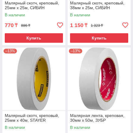
Малярный скотч, креповый,
Малярный скотч, креповый,
25мм х 25м, CИБИН
38мм х 25м, CИБИН
В наличии
В наличии
770
1 150
₸
₸
886 ₸
1 323 ₸
Купить
Купить
–13%
–13%
Малярный скотч, креповый,
Малярная лента, креповая,
25мм х 40м, STAYER
30мм х 50м, ЗУБР
В наличии
В наличии