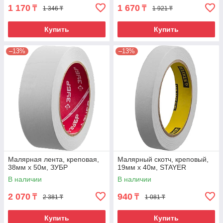
1 170
1 670
₸
₸
1 346 ₸
1 921 ₸
Купить
Купить
–13%
–13%
Малярная лента, креповая,
Малярный скотч, креповый,
38мм х 50м, ЗУБР
19мм х 40м, STAYER
В наличии
В наличии
2 070
940
₸
₸
2 381 ₸
1 081 ₸
Купить
Купить