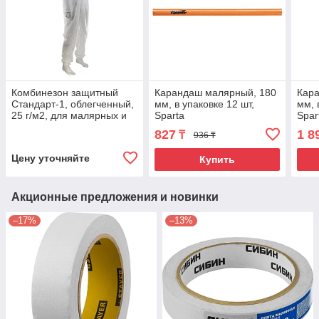
Комбинезон защитный
Карандаш малярный, 180
Кар
Стандарт-1, облегченный,
мм, в упаковке 12 шт,
мм, 
25 г/м2, для малярных и
Sparta
Spar
строительных работ, 180-
827
1 8
₸
936 ₸
188 см Sparta
Цену уточняйте
Купить
Акционные предложения и новинки
–17%
–13%