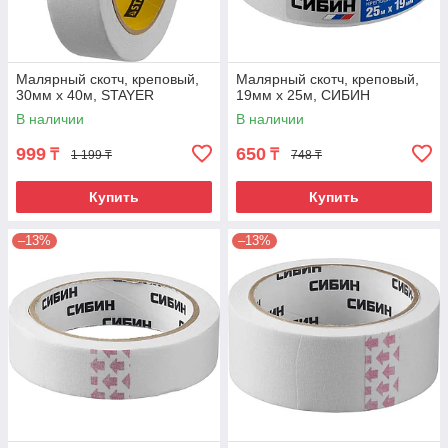
Малярный скотч, креповый,
Малярный скотч, креповый,
30мм х 40м, STAYER
19мм х 25м, CИБИН
В наличии
В наличии
999
650
₸
₸
1 199 ₸
748 ₸
Купить
Купить
–13%
–13%