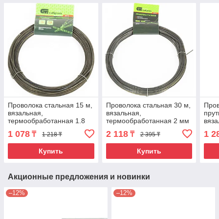
Проволока стальная 15 м,
Проволока стальная 30 м,
Пров
вязальная,
вязальная,
прут
термообработанная 1.8
термообработанная 2 мм
вяза
мм Сибртех
Сибртех
терм
1 078
2 118
1 2
₸
₸
1 218 ₸
2 395 ₸
мм 
Купить
Купить
Акционные предложения и новинки
–12%
–12%