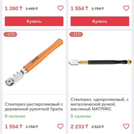
1 260
1 554
₸
₸
1 449 ₸
1 756 ₸
Купить
Купить
–12%
–11%
Стеклорез, однороликовый, с
Стеклорез шестироликовый с
металлической ручкой,
деревянной рукояткой Sparta
масляный МАТРИКС
В наличии
В наличии
1 554
2 233
₸
₸
1 756 ₸
2 523 ₸