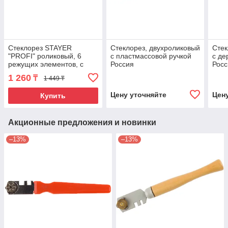
Стеклорез STAYER
Стеклорез, двухроликовый
Стек
"PROFI" роликовый, 6
с пластмассовой ручкой
с де
режущих элементов, с
Россия
Росс
пластмассовой ручкой
1 260
₸
1 449 ₸
Цену уточняйте
Цен
Купить
Акционные предложения и новинки
–13%
–13%