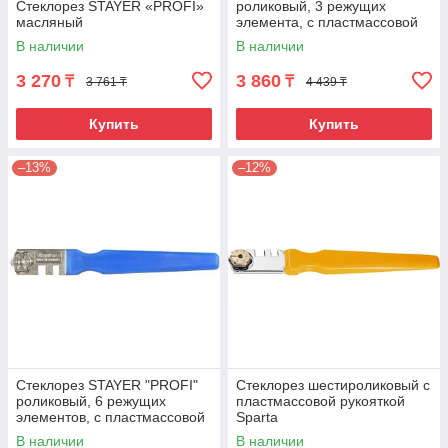
Стеклорез STAYER «PROFI»
роликовый, 3 режущих
масляный
элемента, с пластмассовой
ручкой
В наличии
В наличии
3 270
3 860
₸
₸
3 761 ₸
4 439 ₸
Купить
Купить
–13%
–12%
Стеклорез STAYER "PROFI"
Стеклорез шестироликовый с
роликовый, 6 режущих
пластмассовой рукояткой
элементов, с пластмассовой
Sparta
ручкой
В наличии
В наличии