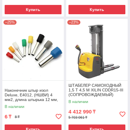
Купить
Купить
–25%
–23%
ШТАБЕЛЕР САМОХОДНЫЙ
1,5 Т 4,5 М XILIN CDDR15-III
Наконечник штыр изол
(СОПРОВОЖДАЕМЫЙ)
Deluxe, Е4012, (НШВИ) 4
мм2, длина штырька 12 мм,
В наличии
(1000 шт/упак)
В наличии
4 412 990
₸
6
₸
8 ₸
5 703 061 ₸
Купить
Купить