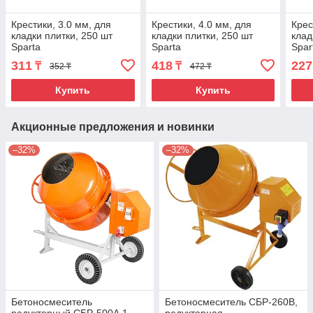
Крестики, 3.0 мм, для
Крестики, 4.0 мм, для
Крес
кладки плитки, 250 шт
кладки плитки, 250 шт
клад
Sparta
Sparta
Spar
311
418
227
₸
₸
352 ₸
472 ₸
Купить
Купить
Акционные предложения и новинки
–32%
–32%
Бетоносмеситель
Бетоносмеситель СБР-260В,