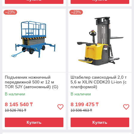
–23%
–23%
Подъемник ножничный
Штабелер самоходный 2,0 т
передвижной 500 кг 12 м
5,6 м XILIN CDDK20 Li-ion (с
TOR SJY (автономный) (G)
платформой)
В наличии
В наличии
8 145 540
8 199 475
₸
₸
10 526 761 ₸
10 596 463 ₸
Купить
Купить