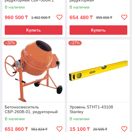
редукторный СБР-500А.1
редукторная
В наличии
В наличии
960 500
654 480
₸
₸
1 402 500 ₸
955 656 ₸
Купить
Купить
–32%
–27%
Бетоносмеситель
Уровень STHT1-43108
СБР-260В-01, редукторный
Stanley
В наличии
В наличии
651 860
15 100
₸
₸
951 824 ₸
20 595 ₸