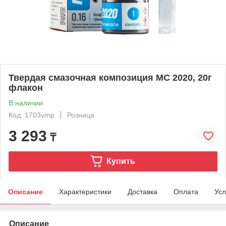
Твердая смазочная композиция МС 2020, 20г
флакон
В наличии
Код: 1703vmp
Розница
3 293
₸
Купить
Описание
Характеристики
Доставка
Оплата
Усл
Описание