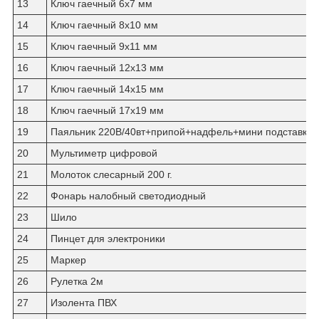
13
Ключ гаечный 6х7 мм
14
Ключ гаечный 8х10 мм
15
Ключ гаечный 9х11 мм
16
Ключ гаечный 12х13 мм
17
Ключ гаечный 14х15 мм
18
Ключ гаечный 17х19 мм
19
Паяльник 220В/40вт+припой+надфель+мини подставка
20
Мультиметр цифровой
21
Молоток слесарный 200 г.
22
Фонарь налобный светодиодный
23
Шило
24
Пинцет для электроники
25
Маркер
26
Рулетка 2м
27
Изолента ПВХ