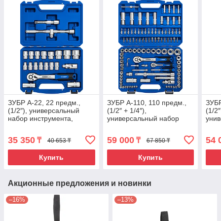
ЗУБР А-22, 22 предм.,
ЗУБР А-110, 110 предм.,
ЗУБР
(1/2″), универсальный
(1/2″ + 1/4″),
(1/2″
набор инструмента,
универсальный набор
унив
Профессионал (27632-
инструмента,
инст
H22)
Профессионал (27635-
Про
35 350
59 000
54 
₸
₸
40 653 ₸
67 850 ₸
H110)
H82
Купить
Купить
Акционные предложения и новинки
–16%
–13%