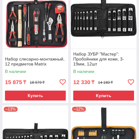
Набор ЗУБР "Мастер":
Набор слесарно-монтажный,
Пробойники для кожи, 3-
12 предметов Matrix
19мм, 12шт
В наличии
В наличии
15 875
12 330
₸
₸
18 979 ₸
14 180 ₸
Купить
Купить
–13%
–12%