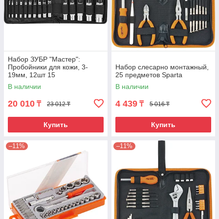
Набор ЗУБР "Мастер":
Пробойники для кожи, 3-
Набор слесарно монтажный,
19мм, 12шт 15
25 предметов Sparta
В наличии
В наличии
20 010
4 439
₸
₸
23 012 ₸
5 016 ₸
Купить
Купить
–11%
–11%