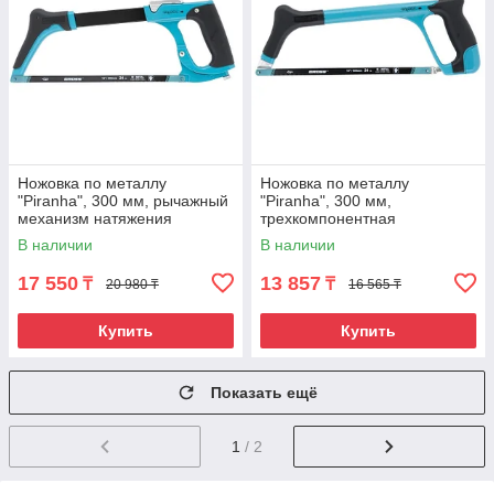
Ножовка по металлу
Ножовка по металлу
"Piranha", 300 мм, рычажный
"Piranha", 300 мм,
механизм натяжения
трехкомпонентная
полотна Gross
металлопластиковая рамка
В наличии
В наличии
Gross
17 550
13 857
₸
₸
20 980 ₸
16 565 ₸
Купить
Купить
Показать ещё
1
/ 2