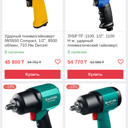
Ударный пневмогайковерт
ЗУБР ПГ-1100, 1/2″, 1100
IWS550 Compact, 1/2", 8500
Н·м, ударный
об/мин, 710 Нм Denzel
пневматический гайковерт,
Профессионал (64240)
В наличии
В наличии
45 800
54 770
₸
₸
54 751 ₸
62 986 ₸
Купить
Купить
–13%
–13%