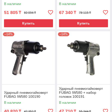
В наличии
В наличии
51 805
67 340
₸
₸
60 094 ₸
78 115 ₸
Купить
Купить
–14%
–14%
Ударный пневмогайковерт
Ударный пневмогайковерт
FUBAG IW580 + набор
FUBAG IW580 100190
головок 100191
В наличии
В наличии
40 820
47 710
₸
₸
47 352 ₸
55 344 ₸