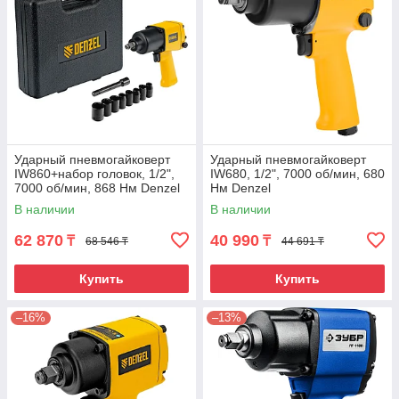
Ударный пневмогайковерт
Ударный пневмогайковерт
IW860+набор головок, 1/2",
IW680, 1/2", 7000 об/мин, 680
7000 об/мин, 868 Нм Denzel
Нм Denzel
В наличии
В наличии
62 870
40 990
₸
₸
68 546 ₸
44 691 ₸
Купить
Купить
–16%
–13%