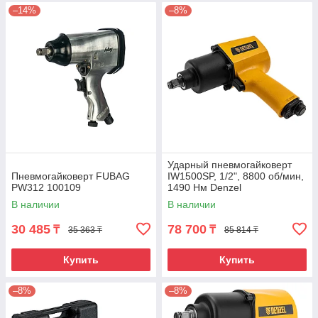
–14%
–8%
Ударный пневмогайковерт
Пневмогайковерт FUBAG
IW1500SP, 1/2", 8800 об/мин,
PW312 100109
1490 Нм Denzel
В наличии
В наличии
30 485
78 700
₸
₸
35 363 ₸
85 814 ₸
Купить
Купить
–8%
–8%