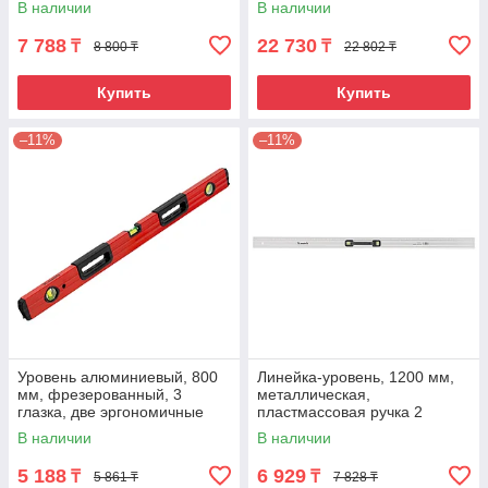
В наличии
В наличии
7 788
22 730
₸
₸
8 800 ₸
22 802 ₸
Купить
Купить
–11%
–11%
Уровень алюминиевый, 800
Линейка-уровень, 1200 мм,
мм, фрезерованный, 3
металлическая,
глазка, две эргономичные
пластмассовая ручка 2
ручки Matrix
глазка Matrix
В наличии
В наличии
5 188
6 929
₸
₸
5 861 ₸
7 828 ₸