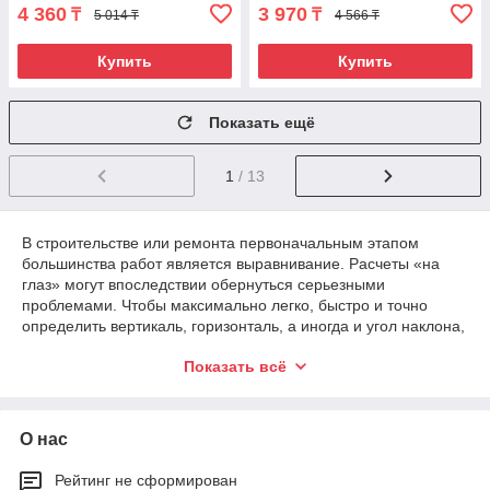
4 360
3 970
₸
₸
5 014 ₸
4 566 ₸
Купить
Купить
Показать ещё
1
/ 13
В строительстве или ремонта первоначальным этапом
большинства работ является выравнивание. Расчеты «на
глаз» могут впоследствии обернуться серьезными
проблемами. Чтобы максимально легко, быстро и точно
определить вертикаль, горизонталь, а иногда и угол наклона,
используют специальный
измерительный инструмент
-
Показать всё
уровень. Он укажет на правильность плоскости, поможет
избежать перерасхода материалов, сил и обеспечит
качественный результат выполненных работ. Чтобы
подобрать и по доступной цене купить строительный уровень
О нас
разных видов в Казахстане, обратитесь в
специализированный интернет-магазин All-tools.kz.
Рейтинг не сформирован